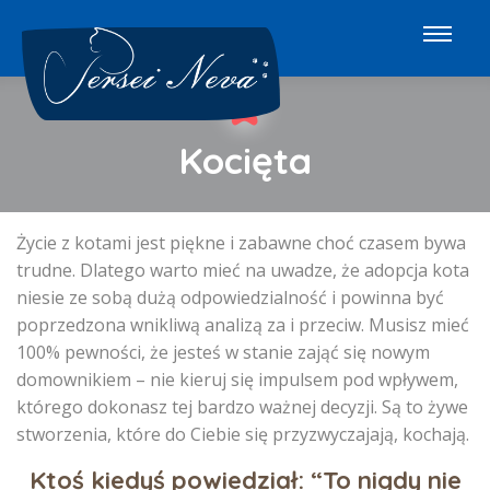
Kocięta
Życie z kotami jest piękne i zabawne choć czasem bywa
trudne. Dlatego warto mieć na uwadze, że adopcja kota
niesie ze sobą dużą odpowiedzialność i powinna być
poprzedzona wnikliwą analizą za i przeciw. Musisz mieć
100% pewności, że jesteś w stanie zająć się nowym
domownikiem – nie kieruj się impulsem pod wpływem,
którego dokonasz tej bardzo ważnej decyzji. Są to żywe
stworzenia, które do Ciebie się przyzwyczajają, kochają.
Ktoś kiedyś powiedział: “To nigdy nie